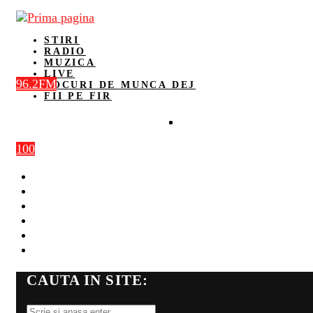
STIRI
RADIO
MUZICA
LIVE
96.2FM
LOCURI DE MUNCA DEJ
FII PE FIR
100
STIRI
RADIO
MUZICA
LIVE
LOCURI DE MUNCA DEJ
FII PE FIR
CAUTA IN SITE: