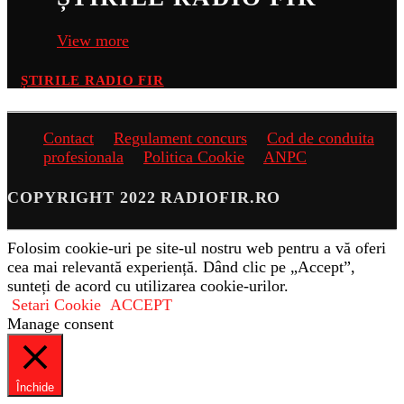
View more
ȘTIRILE RADIO FIR
Contact
Regulament concurs
Cod de conduita
profesionala
Politica Cookie
ANPC
COPYRIGHT 2022 RADIOFIR.RO
Folosim cookie-uri pe site-ul nostru web pentru a vă oferi
cea mai relevantă experiență. Dând clic pe „Accept”,
sunteți de acord cu utilizarea cookie-urilor.
Setari Cookie
ACCEPT
Manage consent
Închide