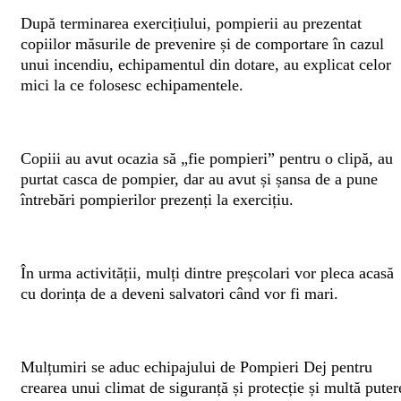
După terminarea exercițiului, pompierii au prezentat
copiilor măsurile de prevenire și de comportare în cazul
unui incendiu, echipamentul din dotare, au explicat celor
mici la ce folosesc echipamentele.
Copiii au avut ocazia să „fie pompieri” pentru o clipă, au
purtat casca de pompier, dar au avut și șansa de a pune
întrebări pompierilor prezenți la exercițiu.
În urma activității, mulți dintre preșcolari vor pleca acasă
cu dorința de a deveni salvatori când vor fi mari.
Mulțumiri se aduc echipajului de Pompieri Dej pentru
crearea unui climat de siguranță și protecție și multă puter