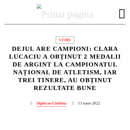
STIRI
DEJUL ARE CAMPIONI: CLARA
LUCACIU A OBȚINUT 2 MEDALII
DE ARGINT LA CAMPIONATUL
DISTRIBUIE PAGINA PE:
CAUTA IN SITE:
NAȚIONAL DE ATLETISM, IAR
TREI TINERE, AU OBȚINUT
REZULTATE BUNE
Twitter
Săplăcan Cătălina
13 iunie 2022
Facebook
Pinterest