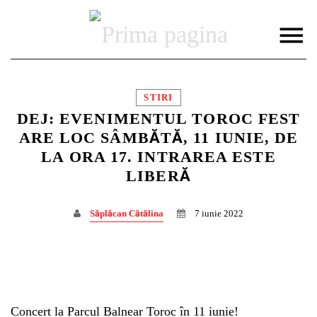
STIRI
DEJ: EVENIMENTUL TOROC FEST
ARE LOC SÂMBĂTĂ, 11 IUNIE, DE
LA ORA 17. INTRAREA ESTE
DISTRIBUIE PAGINA PE:
CAUTA IN SITE:
LIBERĂ
Săplăcan Cătălina
7 iunie 2022
Twitter
Facebook
Concert la Parcul Balnear Toroc în 11 iunie!
Pinterest