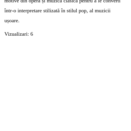
motive din operă și muzica clasică pentru a le converti
într-o interpretare stilizată în stilul pop, al muzicii
ușoare.
Vizualizari: 6