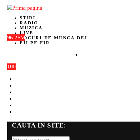
STIRI
RADIO
MUZICA
LIVE
96.2FM
LOCURI DE MUNCA DEJ
FII PE FIR
100
STIRI
RADIO
MUZICA
LIVE
LOCURI DE MUNCA DEJ
FII PE FIR
CAUTA IN SITE: