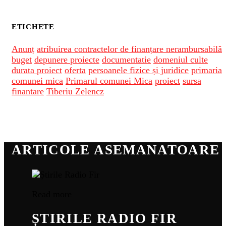
ETICHETE
Anunț
atribuirea contractelor de finanțare nerambursabilă
buget
depunere proiecte
documentatie
domeniul culte
durata proiect
oferta
persoanele fizice și juridice
primaria
comunei mica
Primarul comunei Mica
proiect
sursa
finantare
Tiberiu Zelencz
ARTICOLE ASEMANATOARE
Read more
ȘTIRILE RADIO FIR