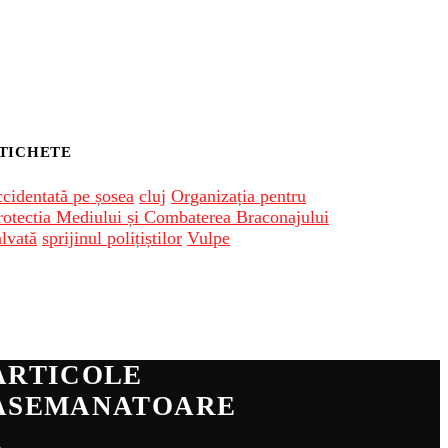
TICHETE
ccidentată pe șosea
cluj
Organizația pentru
rotectia Mediului și Combaterea Braconajului
alvată
sprijinul polițiștilor
Vulpe
ARTICOLE
ASEMANATOARE