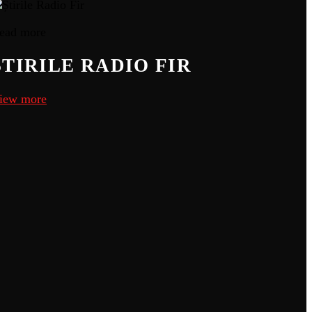
ead more
ȘTIRILE RADIO FIR
iew more