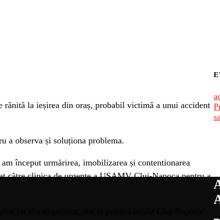
E
a
e rănită la ieșirea din oraș, probabil victimă a unui accident
P
s
tru a observa și soluționa problema.
i 4 am început urmărirea, imobilizarea și contentionarea
portat către clinica de urgențe a USAMV Cluj-Napoca pentru a
lor lor din dispecerat, dar și poliției locale Cluj-Napoca!