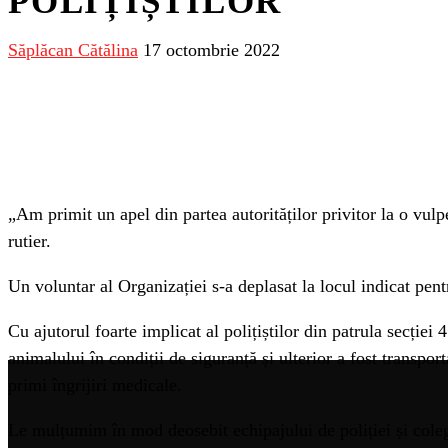
POLIȚIȘTILOR
Săplăcan Cătălina
17 octombrie 2022
„Am primit un apel din partea autorităților privitor la o vulp
rutier.
Un voluntar al Organizației s-a deplasat la locul indicat pen
Cu ajutorul foarte implicat al polițiștilor din patrula secție
animalului în condiții de siguranță și ulterior a fost trans
primi îngrijiri medicale.
Le mulțumim în mod deosebit echipajului de poliției și colegi