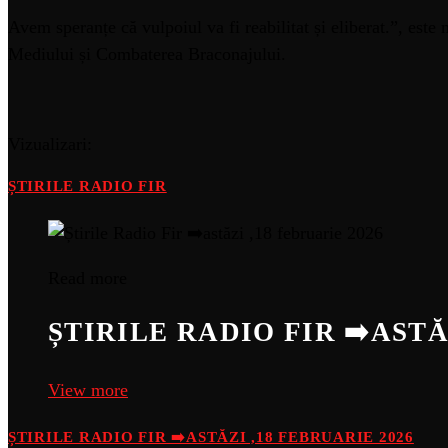
Avem speranțe că vulpoiul va fi reabilitat și eliberat.”, este
Mediului și Combaterea Braconajului.
Vizualizari:
ȘTIRILE RADIO FIR
Read more
ȘTIRILE RADIO FIR ➡️ASTĂ
View more
ȘTIRILE RADIO FIR ➡️ASTĂZI ,18 FEBRUARIE 2026