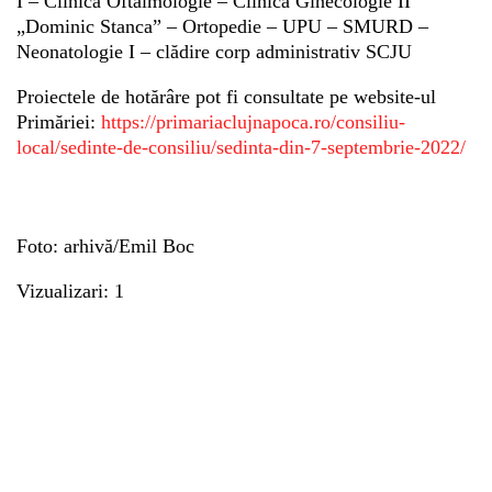
I
– Clinică Oftalmologie
– Clinică Ginecologie II
„Dominic Stanca”
– Ortopedie
– UPU
– SMURD
–
Neonatologie I
– clădire corp administrativ SCJU
Proiectele de hotărâre pot fi consultate pe website-ul
Primăriei:
https://primariaclujnapoca.ro/consiliu-
local/sedinte-de-consiliu/sedinta-din-7-septembrie-2022/
Foto: arhivă/Emil Boc
Vizualizari: 1