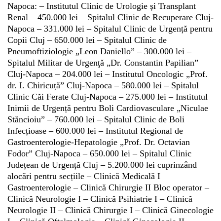
Napoca:
– Institutul Clinic de Urologie și Transplant
Renal – 450.000 lei
– Spitalul Clinic de Recuperare Cluj-
Napoca – 331.000 lei
– Spitalul Clinic de Urgență pentru
Copii Cluj – 650.000 lei
– Spitalul Clinic de
Pneumoftiziologie „Leon Daniello” – 300.000 lei
–
Spitalul Militar de Urgenţă „Dr. Constantin Papilian”
Cluj-Napoca – 204.000 lei
– Institutul Oncologic „Prof.
dr. I. Chiricuță” Cluj-Napoca – 580.000 lei
– Spitalul
Clinic Căi Ferate Cluj-Napoca – 275.000 lei
– Institutul
Inimii de Urgență pentru Boli Cardiovasculare „Niculae
Stăncioiu” – 760.000 lei
– Spitalul Clinic de Boli
Infecțioase – 600.000 lei
– Institutul Regional de
Gastroenterologie-Hepatologie „Prof. Dr. Octavian
Fodor” Cluj-Napoca – 650.000 lei
– Spitalul Clinic
Județean de Urgență Cluj – 5.200.000 lei cuprinzând
alocări pentru secțiile
– Clinică Medicală I
Gastroenterologie
– Clinică Chirurgie II Bloc operator
–
Clinică Neurologie I
– Clinică Psihiatrie I
– Clinică
Neurologie II
– Clinică Chirurgie I
– Clinică Ginecologie