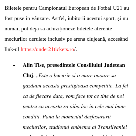
Biletele pentru Campionatul European de Fotbal U21 au
fost puse în vânzare. Astfel, iubitorii acestui sport, și nu
Whatsapp
numai, pot deja să achiziționeze biletele aferente
meciurilor derulate inclusiv pe arena clujeană, accesând
link-ul
https://under21tickets.ro
/.
𝐀𝐥𝐢𝐧 𝐓𝐢𝐬𝐞, 𝐩𝐫𝐞𝐬𝐞𝐝𝐢𝐧𝐭𝐞𝐥𝐞 𝐂𝐨𝐧𝐬𝐢𝐥𝐢𝐮𝐥𝐮𝐢 𝐉𝐮𝐝𝐞𝐭𝐞𝐚𝐧
𝐂𝐥𝐮𝐣: „𝐸𝑠𝑡𝑒 𝑜 𝑏𝑢𝑐𝑢𝑟𝑖𝑒 𝑠𝑖 𝑜 𝑚𝑎𝑟𝑒 𝑜𝑛𝑜𝑎𝑟𝑒 𝑠𝑎
𝑔𝑎𝑧𝑑𝑢𝑖𝑚 𝑎𝑐𝑒𝑎𝑠𝑡𝑎 𝑝𝑟𝑒𝑠𝑡𝑖𝑔𝑖𝑜𝑎𝑠𝑎 𝑐𝑜𝑚𝑝𝑒𝑡𝑖𝑡𝑖𝑒. 𝐿𝑎 𝑓𝑒𝑙
𝑐𝑎 𝑑𝑒 𝑓𝑖𝑒𝑐𝑎𝑟𝑒 𝑑𝑎𝑡𝑎, 𝑣𝑜𝑚 𝑓𝑎𝑐𝑒 𝑡𝑜𝑡 𝑐𝑒 𝑡𝑖𝑛𝑒 𝑑𝑒 𝑛𝑜𝑖
𝑝𝑒𝑛𝑡𝑟𝑢 𝑐𝑎 𝑎𝑐𝑒𝑎𝑠𝑡𝑎 𝑠𝑎 𝑎𝑖𝑏𝑎 𝑙𝑜𝑐 𝑖𝑛 𝑐𝑒𝑙𝑒 𝑚𝑎𝑖 𝑏𝑢𝑛𝑒
𝑐𝑜𝑛𝑑𝑖𝑡𝑖𝑖. 𝑃𝑎𝑛𝑎 𝑙𝑎 𝑚𝑜𝑚𝑒𝑛𝑡𝑢𝑙 𝑑𝑒𝑠𝑓𝑎𝑠𝑢𝑟𝑎𝑟𝑖𝑖
𝑚𝑒𝑐𝑖𝑢𝑟𝑖𝑙𝑜𝑟, 𝑠𝑡𝑎𝑑𝑖𝑜𝑛𝑢𝑙 𝑒𝑚𝑏𝑙𝑒𝑚𝑎 𝑎𝑙 𝑇𝑟𝑎𝑛𝑠𝑖𝑙𝑣𝑎𝑛𝑖𝑒𝑖