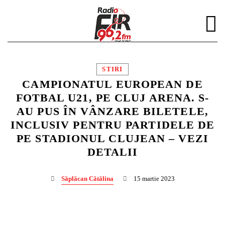
STIRI
CAMPIONATUL EUROPEAN DE
FOTBAL U21, PE CLUJ ARENA. S-
AU PUS ÎN VÂNZARE BILETELE,
DISTRIBUIE PAGINA PE:
CAUTA IN SITE:
INCLUSIV PENTRU PARTIDELE DE
PE STADIONUL CLUJEAN – VEZI
DETALII
Twitter
Săplăcan Cătălina
15 martie 2023
Facebook
Pinterest