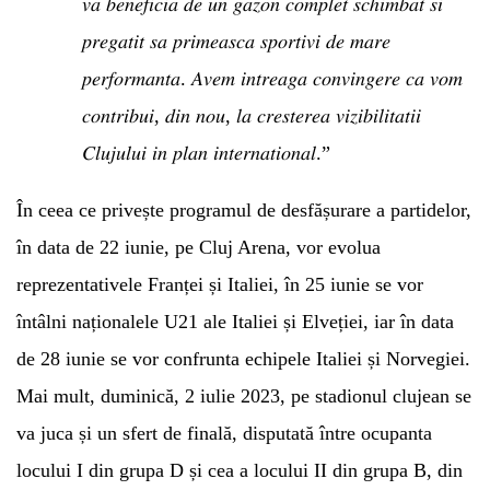
𝑣𝑎 𝑏𝑒𝑛𝑒𝑓𝑖𝑐𝑖𝑎 𝑑𝑒 𝑢𝑛 𝑔𝑎𝑧𝑜𝑛 𝑐𝑜𝑚𝑝𝑙𝑒𝑡 𝑠𝑐ℎ𝑖𝑚𝑏𝑎𝑡 𝑠𝑖
𝑝𝑟𝑒𝑔𝑎𝑡𝑖𝑡 𝑠𝑎 𝑝𝑟𝑖𝑚𝑒𝑎𝑠𝑐𝑎 𝑠𝑝𝑜𝑟𝑡𝑖𝑣𝑖 𝑑𝑒 𝑚𝑎𝑟𝑒
𝑝𝑒𝑟𝑓𝑜𝑟𝑚𝑎𝑛𝑡𝑎. 𝐴𝑣𝑒𝑚 𝑖𝑛𝑡𝑟𝑒𝑎𝑔𝑎 𝑐𝑜𝑛𝑣𝑖𝑛𝑔𝑒𝑟𝑒 𝑐𝑎 𝑣𝑜𝑚
𝑐𝑜𝑛𝑡𝑟𝑖𝑏𝑢𝑖, 𝑑𝑖𝑛 𝑛𝑜𝑢, 𝑙𝑎 𝑐𝑟𝑒𝑠𝑡𝑒𝑟𝑒𝑎 𝑣𝑖𝑧𝑖𝑏𝑖𝑙𝑖𝑡𝑎𝑡𝑖𝑖
𝐶𝑙𝑢𝑗𝑢𝑙𝑢𝑖 𝑖𝑛 𝑝𝑙𝑎𝑛 𝑖𝑛𝑡𝑒𝑟𝑛𝑎𝑡𝑖𝑜𝑛𝑎𝑙.”
În ceea ce privește programul de desfășurare a partidelor,
în data de 22 iunie, pe Cluj Arena, vor evolua
reprezentativele Franței și Italiei, în 25 iunie se vor
întâlni naționalele U21 ale Italiei și Elveției, iar în data
de 28 iunie se vor confrunta echipele Italiei și Norvegiei.
Mai mult, duminică, 2 iulie 2023, pe stadionul clujean se
va juca și un sfert de finală, disputată între ocupanta
locului I din grupa D și cea a locului II din grupa B, din