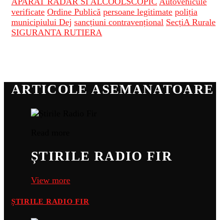
APARAT RADAR SI ALCOOLSCOPIC
Autovehicule
verificate
Ordine Publică
persoane legitimate
poliția
municipiului Dej
sancțiuni contravențional
SecțiA Rurale
SIGURANTA RUTIERA
ARTICOLE ASEMANATOARE
Read more
ȘTIRILE RADIO FIR
View more
ȘTIRILE RADIO FIR