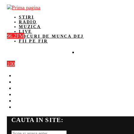
STIRI
RADIO
MUZICA
LIVE
96.2FM
LOCURI DE MUNCA DEJ
FII PE FIR
100
STIRI
RADIO
MUZICA
LIVE
LOCURI DE MUNCA DEJ
FII PE FIR
CAUTA IN SITE: