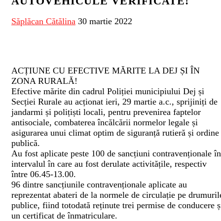
AUTOVEHICULE VERIFICATE!
Săplăcan Cătălina
30 martie 2022
ACȚIUNE CU EFECTIVE MĂRITE LA DEJ ȘI ÎN
ZONA RURALĂ!
Efective mărite din cadrul Poliției municipiului Dej și
Secției Rurale au acționat ieri, 29 martie a.c., sprijiniți de
jandarmi și polițiști locali, pentru prevenirea faptelor
antisociale, combaterea încălcării normelor legale și
asigurarea unui climat optim de siguranță rutieră și ordine
publică.
Au fost aplicate peste 100 de sancțiuni contravenționale în
intervalul în care au fost derulate activitățile, respectiv
între 06.45-13.00.
96 dintre sancțiunile contravenționale aplicate au
reprezentat abateri de la normele de circulație pe drumuril
publice, fiind totodată reținute trei permise de conducere ș
un certificat de înmatriculare.