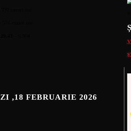
.330 cazuri noi
R
– 576 cazuri noi
 29.43
– 9.904
V
Ș
ZI ,18 FEBRUARIE 2026