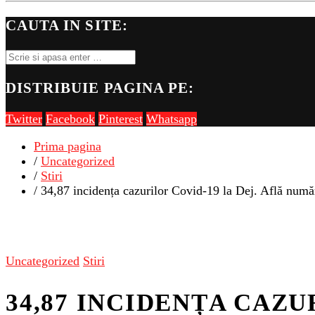
CAUTA IN SITE:
DISTRIBUIE PAGINA PE:
Twitter
Facebook
Pinterest
Whatsapp
Prima pagina
/
Uncategorized
/
Stiri
/ 34,87 incidența cazurilor Covid-19 la Dej. Află numă
Uncategorized
Stiri
34,87 INCIDENȚA CAZU