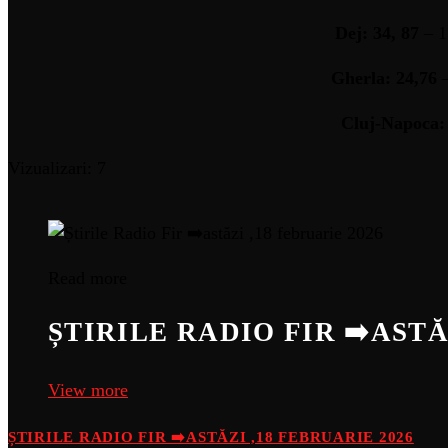
Dej: 34, 87
– 1
Gherla: 24,76
Cluj-Napoca:
Vizualizari: 7
Read more
ȘTIRILE RADIO FIR ➡️ASTĂ
View more
ȘTIRILE RADIO FIR ➡️ASTĂZI ,18 FEBRUARIE 2026