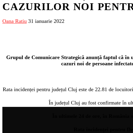
CAZURILOR NOI PENTR
Oana Ratiu
31 ianuarie 2022
Grupul de Comunicare Strategică anunță faptul că în u
cazuri noi de persoane infect
Rata incidenței pentru județul Cluj este de 22.81 de locuitor
În județul Cluj au fost confirmate în u
În ultimele 24 de ore, în România s
Rata incidenței pentru De