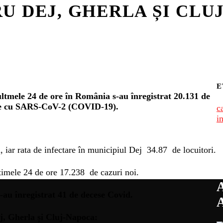
U DEJ, GHERLA ȘI CLU
E
ltmele 24 de ore în România s-au înregistrat 20.131 de
ate cu SARS-CoV-2 (COVID-19).
c
i
i, iar rata de infectare în municipiul Dej 34.87 de locuitori.
ltimele 24 de ore 17.238 de cazuri noi.
-au înregistrat 41 de decese Covid.
j, Gherla și Cluj-Napoca: