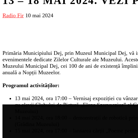
13 – 18 MAI 2024. VE
Radio Fir
10 mai 2024
Primăria Municipiului Dej, prin Muzeul Municipal Dej, vă in
evenimentele dedicate Zilelor Culturale ale Muzeului. Acest
Muzeului Municipal Dej, cei 100 de ani de existență împlini
anuală a Nopții Muzeelor.
Programul activităților:
13 mai 2024, ora 17:00 – Vernisaj expoziției cu vânzar
cu elevii Clubului de Pictură „Elena Szervaczius” al 
Muzeului)
14 mai 2024, ora 18:00 – demonstrații de robotică p
(Grădina Muzeului)
15 mai 2024, ora 17:00 – lansarea cărții „Poeme pentr