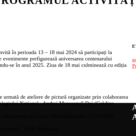
ZI PROGRAMUL ACTIVITĂ
E
vită în perioada 13 – 18 mai 2024 să participați la
e evenimente prefigurează aniversarea centenarului
ac
ndu-se în anul 2025. Ziua de 18 mai culminează cu ediția
P
e urmată de ateliere de pictură organizate prin colaborarea
Colegiului Național „Andrei Mureșanu” Dej (Grădina
rin colaborarea cu echipa VectronRobotics a CNAMD
u prieteni”, Radu Săplăcan.