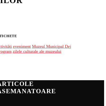
ȚILOR
TICHETE
tivități
eveniment
Muzeul Municipal Dej
rogram
zilele culturale ale muzeului
ARTICOLE
ASEMANATOARE