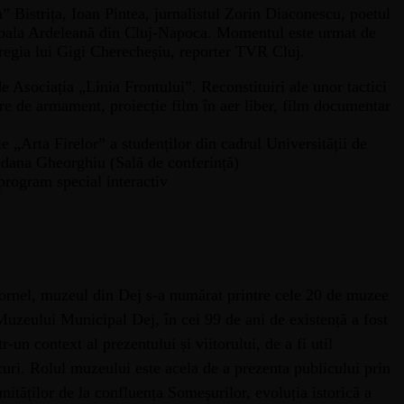
” Bistrița, Ioan Pintea, jurnalistul Zorin Diaconescu, poetul
coala Ardeleană din Cluj-Napoca. Momentul este urmat de
regia lui Gigi Cherecheșiu, reporter TVR Cluj.
de Asociația „Linia Frontului”. Reconstituiri ale unor tactici
re de armament, proiecție film în aer liber, film documentar
e „Arta Firelor” a studenților din cadrul Universității de
edana Gheorghiu (Sală de conferință)
rogram special interactiv
 Cornel, muzeul din Dej s-a numărat printre cele 20 de muzee
uzeului Municipal Dej, în cei 99 de ani de existență a fost
r-un context al prezentului și viitorului, de a fi util
ocuri. Rolul muzeului este acela de a prezenta publicului prin
nităților de la confluența Someșurilor, evoluția istorică a