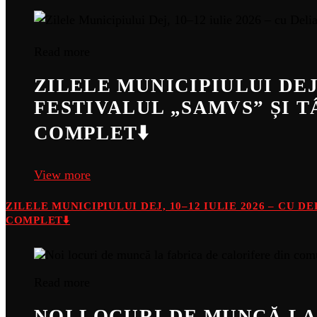
Read more
ZILELE MUNICIPIULUI DEJ,
FESTIVALUL „SAMVS” ȘI 
COMPLET⬇️
View more
ZILELE MUNICIPIULUI DEJ, 10–12 IULIE 2026 – CU 
COMPLET⬇️
Read more
NOI LOCURI DE MUNCĂ LA