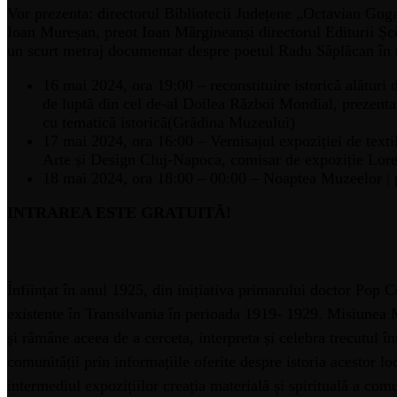
Vor prezenta: directorul Bibliotecii Județene „Octavian Goga
Ioan Mureșan, preot Ioan Mărgineanși directorul Editurii Ș
un scurt metraj documentar despre poetul Radu Săplăcan în 
16 mai 2024, ora 19:00 – reconstituire istorică alături 
de luptă din cel de-al Doilea Război Mondial, prezenta
cu tematică istorică(Grădina Muzeului)
17 mai 2024, ora 16:00 – Vernisajul expoziției de textil
Arte și Design Cluj-Napoca, comisar de expoziție Lor
18 mai 2024, ora 18:00 – 00:00 – Noaptea Muzeelor | p
INTRAREA ESTE GRATUITĂ!
Înființat în anul 1925, din inițiativa primarului doctor Pop
existente în Transilvania în perioada 1919- 1929. Misiunea M
și rămâne aceea de a cerceta, interpreta și celebra trecutul înt
comunității prin informațiile oferite despre istoria acestor l
intermediul expozițiilor creația materială și spirituală a comu