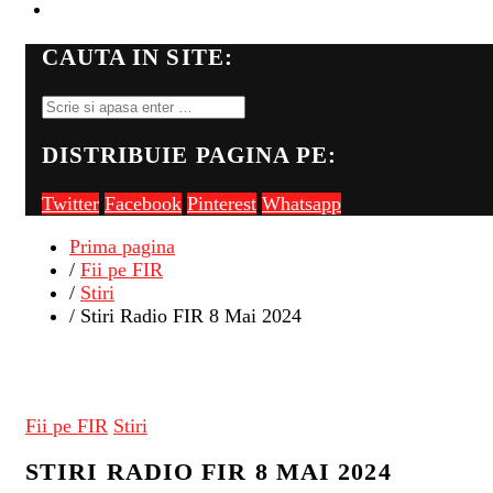
FII PE FIR
CAUTA IN SITE:
DISTRIBUIE PAGINA PE:
Twitter
Facebook
Pinterest
Whatsapp
Prima pagina
/
Fii pe FIR
/
Stiri
/ Stiri Radio FIR 8 Mai 2024
Fii pe FIR
Stiri
STIRI RADIO FIR 8 MAI 2024