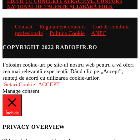
EDIȚII CU CONCERTE ATRACTIVE, CONCURS
NAȚIONAL DE TALENTE ȘI TABĂRĂ FOLK
Contact
Regulament concurs
Cod de conduita
profesionala
Politica Cookie
ANPC
COPYRIGHT 2022 RADIOFIR.RO
Folosim cookie-uri pe site-ul nostru web pentru a vă oferi
cea mai relevantă experiență. Dând clic pe „Accept”,
sunteți de acord cu utilizarea cookie-urilor.
Setari Cookie
ACCEPT
Manage consent
Închide
PRIVACY OVERVIEW