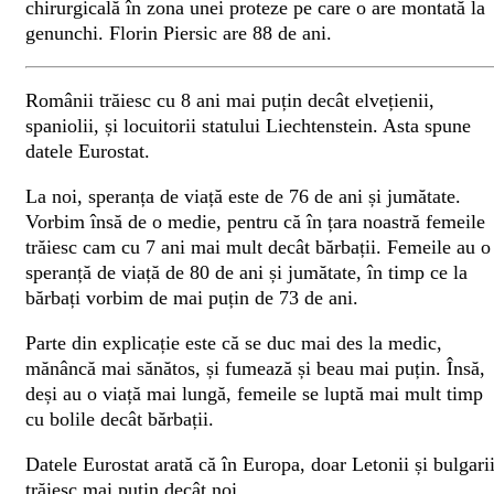
chirurgicală în zona unei proteze pe care o are montată la
genunchi. Florin Piersic are 88 de ani.
Românii trăiesc cu 8 ani mai puțin decât elvețienii,
spaniolii, și locuitorii statului Liechtenstein. Asta spune
datele Eurostat.
La noi, speranța de viață este de 76 de ani și jumătate.
Vorbim însă de o medie, pentru că în țara noastră femeile
trăiesc cam cu 7 ani mai mult decât bărbații. Femeile au o
speranță de viață de 80 de ani și jumătate, în timp ce la
bărbați vorbim de mai puțin de 73 de ani.
Parte din explicație este că se duc mai des la medic,
mănâncă mai sănătos, și fumează și beau mai puțin. Însă,
deși au o viață mai lungă, femeile se luptă mai mult timp
cu bolile decât bărbații.
Datele Eurostat arată că în Europa, doar Letonii și bulgari
trăiesc mai puțin decât noi.