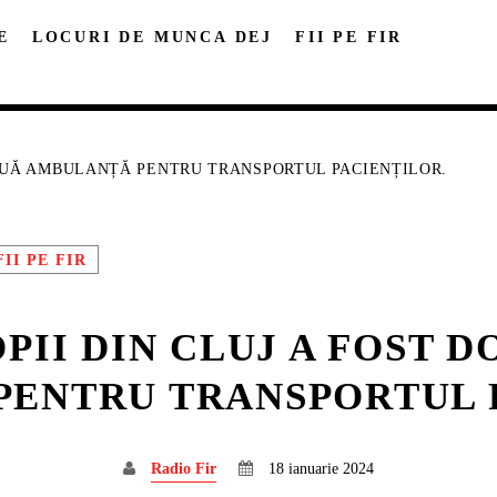
E
LOCURI DE MUNCA DEJ
FII PE FIR
 NOUĂ AMBULANȚĂ PENTRU TRANSPORTUL PACIENȚILOR.
FII PE FIR
DISTRIBUIE PAGINA PE:
CAUTA IN SITE:
PII DIN CLUJ A FOST 
Twitter
Facebook
Pinterest
Whatsa
ENTRU TRANSPORTUL 
Radio Fir
18 ianuarie 2024