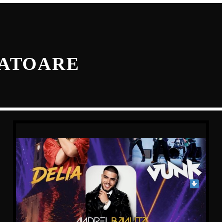
NATOARE
ZILELE MUNICIPIULUI DEJ, 10–12
IULIE 2026 – CU DELIA, VUNK,
ADDA, FESTIVALUL „SAMVS” ȘI
TÂRGUL PRODUS DE CLUJ. VEZI