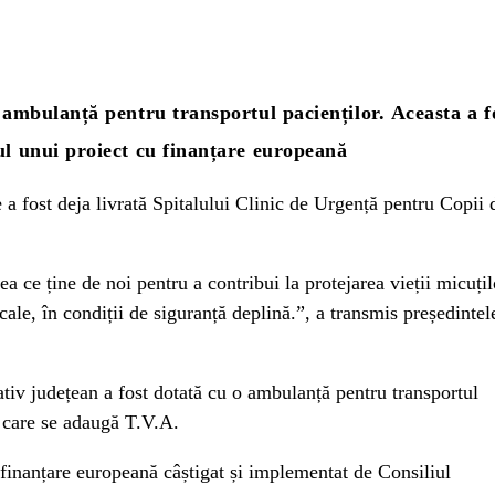
ă ambulanță pentru transportul pacienților.
Aceasta a f
ul unui proiect cu finanțare europeană
a fost deja livrată Spitalului Clinic de Urgență pentru Copii 
ea ce ține de noi pentru a contribui la protejarea vieții micuțil
cale, în condiții de siguranță deplină.”, a transmis președintel
ativ județean a fost dotată cu o ambulanță pentru transportul
a care se adaugă T.V.A.
 finanțare europeană câștigat și implementat de Consiliul