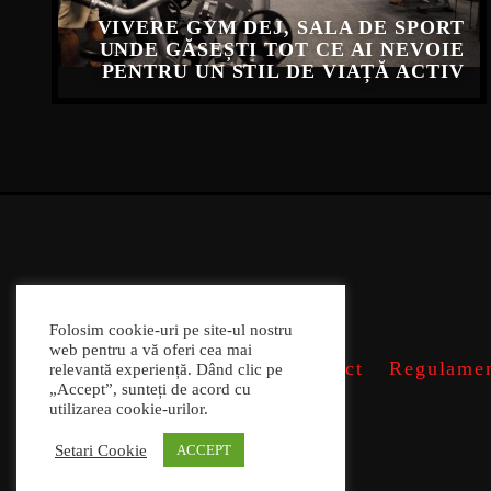
VIVERE GYM DEJ, SALA DE SPORT
UNDE GĂSEȘTI TOT CE AI NEVOIE
PENTRU UN STIL DE VIAȚĂ ACTIV
Folosim cookie-uri pe site-ul nostru
web pentru a vă oferi cea mai
Contact
Regulamen
relevantă experiență. Dând clic pe
„Accept”, sunteți de acord cu
utilizarea cookie-urilor.
Setari Cookie
ACCEPT