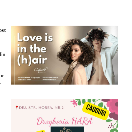
ost
din
or
e