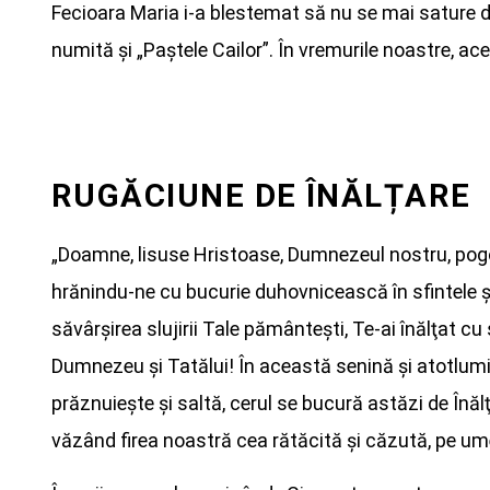
Fecioara Maria i-a blestemat să nu se mai sature de
numită și „Paștele Cailor”. În vremurile noastre, ace
RUGĂCIUNE DE ÎNĂLȚARE
„Doamne, lisuse Hristoase, Dumnezeul nostru, pogor
hrănindu-ne cu bucurie duhovnicească în sfintele şi p
săvârşirea slujirii Tale pământeşti, Te-ai înălţat cu 
Dumnezeu şi Tatălui! În această senină şi atotlumin
prăznuieşte şi saltă, cerul se bucură astăzi de Înăl
văzând firea noastră cea rătăcită şi căzută, pe umeri