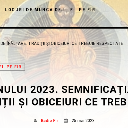
LOCURI DE MUNCA DEJ
FII PE FIR
DE ÎNĂLȚARE. TRADIȚII ȘI OBICEIURI CE TREBUIE RESPECTATE.
FII PE FIR
DISTRIBUIE PAGINA PE:
CAUTA IN SITE:
ULUI 2023. SEMNIFICAȚI
Twitter
Facebook
Pinterest
Whats
ȚII ȘI OBICEIURI CE TRE
Radio Fir
25 mai 2023