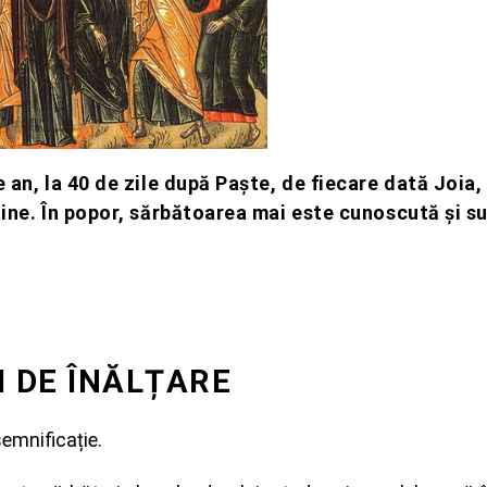
 an, la 40 de zile după Paște, de fiecare dată Joia,
tine. În popor, sărbătoarea mai este cunoscută și s
I DE ÎNĂLȚARE
emnificație.