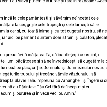
a venit cu slavă puternic în lupte şi tare în războaie? Ace
dim încă la cele pământesti şi săvârşim neîncetat cele
lţare la cer, grijile cele trupeşti şi cele lumeşti să le
 la cer şi, cu toată inima şi cu tot cugetul nostru, să ne
, iar aici pe pământ suntem doar străini şi călători, plecaţ
ui.
 preaslăvită înălţarea Ta, să însufleţeşti conştiinţa
estei lumi păcătoase şi să ne învredniceşti să cugetăm la 
 fie nouă pe plac, ci Ţie, Domnului şi Dumnezeului nostru,
legăturile trupului şi trecând vămile văzduhului, să
reapta Slavei Tale, împreună cu Arhanghelii şi Îngerii şi c
preună cu Părintele Tău Cel fără de început şi cu
acum şi pururea şi în vecii vecilor. Amin.”