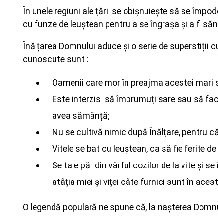
În unele regiuni ale țării se obișnuiește să se împo
cu funze de leuștean pentru a se îngrașa și a fi săn
Înălțarea Domnului aduce și o serie de superstiții c
cunoscute sunt :
Oamenii care mor în preajma acestei mari să
Este interzis să împrumuți sare sau să faci fo
avea sămânță;
Nu se cultivă nimic după Înălțare, pentru că
Vitele se bat cu leuștean, ca să fie ferite de 
Se taie păr din vârful cozilor de la vite și
atâția miei și viței câte furnici sunt în acest
O legendă populară ne spune că, la nașterea Domnul