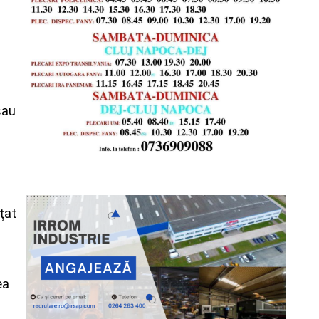
sau
lţat
ea