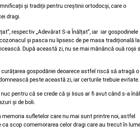
ificații și tradiții pentru creștinii ortodocși, care o
ei dragi.
lțat”, respectiv „Adevărat S-a Înălțat”, iar iar gospodinele
 cozonacul și pasca nu lipsesc de pe masa tradițională la
ericească. După această zi, nu se mai mănâncă ouă roșii 
 curățarea gospodăriei deoarece astfel riscă să atragă o
domnească peste această zi, iar certurile trebuie evitate.
 nuc pentru că se crede că şi Iisus ar fi avut când s-a înă
zuri şi de boli.
 memoria sufletelor care nu mai sunt printre noi, astfel
re ca scop comemorarea celor dragi care au trecut în lum