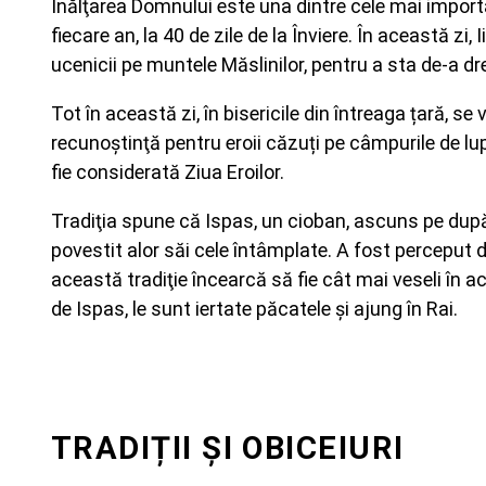
Înălţarea Domnului este una dintre cele mai importa
fiecare an, la 40 de zile de la Înviere. În această zi,
ucenicii pe muntele Măslinilor, pentru a sta de-a dr
Tot în această zi, în bisericile din întreaga țară, s
recunoştinţă pentru eroii căzuți pe câmpurile de lupt
fie considerată Ziua Eroilor.
Tradiţia spune că Ispas, un cioban, ascuns pe după 
povestit alor săi cele întâmplate. A fost perceput 
această tradiţie încearcă să fie cât mai veseli în a
de Ispas, le sunt iertate păcatele și ajung în Rai.
TRADIȚII ȘI OBICEIURI