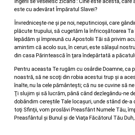
Îngerii se veselesc zicând : Cine este acesta, care 
este cu adevărat Împăratul Slavei?
Învredniceşte-ne şi pe noi, neputincioşii, care gân
plăcute trupului, să cugetăm la înfricoşătoarea Ta înă
lepădăm şi împreună cu Apostolii Tăi să privim acum
amintim că acolo sus, în ceruri, este sălaşul nostru
din casa Părintească în ţara îndepărtată a păcatul
Pentru aceasta Te rugăm cu osârdie Doamne, ca prin
noastră, să ne scoţi din robia acestui trup şi a ac
înalte, nu la cele pământeşti; că nu se cuvine să ne
Ţi slujim şi să lucrăm, până când dezlegându-ne de 
dobândim cereştile Tale locaşuri, unde stând de-a d
toţi Sfinţii, vom proslăvi Preasfânt Numele Tău, îm
Preasfântul şi Bunul şi de Viaţa Făcătorul Tău Duh, 