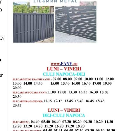
în
a
să
a
or