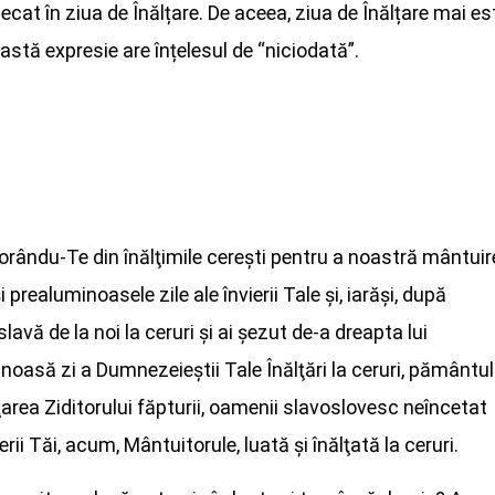
cat în ziua de Înălțare. De aceea, ziua de Înălțare mai es
astă expresie are înțelesul de “niciodată”.
ându-Te din înălţimile cereşti pentru a noastră mântuire
realuminoasele zile ale învierii Tale şi, iarăşi, după
slavă de la noi la ceruri şi ai şezut de-a dreapta lui
oasă zi a Dumnezeieştii Tale Înălţări la ceruri, pământul
ţarea Ziditorului făpturii, oamenii slavoslovesc neîncetat
i Tăi, acum, Mântuitorule, luată şi înălţată la ceruri.