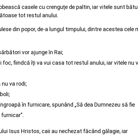
dobească casele cu crenguțe de paltin, iar vitele sunt bătu
ătoase tot restul anului.
ulese din popor, de-a lungul timpului, dintre acestea cele 
rbători vor ajunge în Rai;
c, fiindcă îți va vui casa tot restul anului, iar vitele nu 
 nu va rodi;
boli;
 se îngroapă în furnicare, spunând „Să dea Dumnezeu să fie
 furnicar”.
ui Isus Hristos, caii au nechezat făcând gălagie, iar