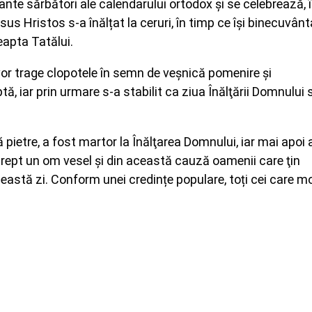
nte sărbători ale calendarului ortodox și se celebrează, 
 Iisus Hristos s-a înălțat la ceruri, în timp ce își binecuvânt
eapta Tatălui.
e vor trage clopotele în semn de veșnică pomenire şi
ă, iar prin urmare s-a stabilit ca ziua Înălţării Domnului 
pietre, a fost martor la Înălţarea Domnului, iar mai apoi 
drept un om vesel şi din această cauză oamenii care ţin
ceastă zi. Conform unei credințe populare, toți cei care m