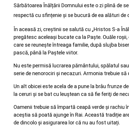
Sărbătoarea Înălțării Domnului este o zi plină de semn
respectă cu sfințenie și se bucură de ea alături de c
În aceasă zi, creștinii se salută cu „Hristos S-a Înă
pregătesc aceleași bucate ca la Paște. Ouăle roșii,
care se reunește întreaga familie, după slujba bis
pască, până la Paștele viitor.
Nu este permisă lucrarea pământului, spălatul sau
serie de nenorociri și necazuri. Armonia trebuie să 
Un alt obicei este acela de a pune la brâu frunze de
la ceruri şi se bat cu leuştean ca să fie feriţi de neca
Oamenii trebuie să împartă ceapă verde și rachiu în
aceștia să poată ajunge în Rai. Această tradiție a
de dincolo și asigurarea lor că nu au fost uitați.