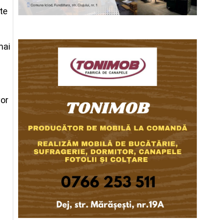
te
mai
vor