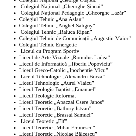
Colegiul Național „George Coșbuc”
Colegiul Național „Gheorghe Șincai”
Colegiul Național Pedagogic „Gheorghe Lazăr”
Colegiul Tehnic „Ana Aslan”
Colegiul Tehnic „Anghel Saligny”
Colegiul Tehnic „Raluca Ripan”
Colegiul Tehnic de Comunicații „Augustin Maior”
Colegiul Tehnic Energetic
Liceul cu Program Sportiv
Liceul de Arte Vizuale „Romulus Ladea”
Liceul de Informatică „Tiberiu Popoviciu”
Liceul Greco-Catolic „Inochentie Micu”
Liceul Tehnologic „Alexandru Borza”
Liceul Tehnologic „Aurel Vlaicu”
Liceul Teologic Baptist „Emanuel”
Liceul Teologic Reformat
Liceul Teoretic „Apaczai Csere Janos”
Liceul Teoretic „Bathory Istvan”
Liceul Teoretic „Brassai Samuel”
Liceul Teoretic „Elf”
Liceul Teoretic „Mihai Eminescu”
Liceul Teoretic „Nicolae Bălcescu”