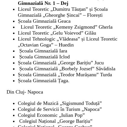
Gimnazială Nr. 1 – Dej
Liceul Teoretic „Dumitru Tăuțan” și Școala
Gimnazială „Gheorghe Șincai” – Florești
Școala Gimnazială Geaca
Liceul Teoretic „Kemeny Zsigmond” Gherla
Liceul Teoretic „Gelu Voievod” Gilău
Liceul Tehnologic „Vlădeasa” și Liceul Teoretic
„Octavian Goga” – Huedin
Școala Gimnazială Iara
Școala Gimnazială Iclod
Școala Gimnazială „George Barițiu” Jucu
Școala Gimnazială „Borbely Jozsef” Săvădisla
Școala Gimnazială „Teodor Murășanu” Turda
Școala Gimnazială Țaga.
Din Cluj- Napoca
Colegiul de Muzică „Sigismund Toduță”
Colegiul de Servicii în Turism „Napoca”
Colegiul Economic „Iulian Pop”
Colegiul Național „George Barițiu”