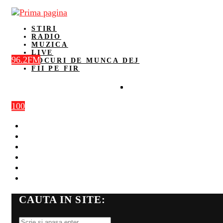
STIRI
RADIO
MUZICA
LIVE
96.2FM
LOCURI DE MUNCA DEJ
FII PE FIR
100
STIRI
RADIO
MUZICA
LIVE
LOCURI DE MUNCA DEJ
FII PE FIR
CAUTA IN SITE: