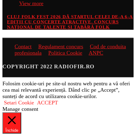
View more
CLUJ FOLK FEST 2026 DĂ STARTUL CELEI DE-A 6-A
EDIȚII CU CONCERTE ATRACTIVE, CONCURS
NAȚIONAL DE TALENTE ȘI TABĂRĂ FOLK
Contact
Regulament concurs
Cod de conduita
profesionala
Politica Cookie
ANPC
COPYRIGHT 2022 RADIOFIR.RO
Folosim cookie-uri pe site-ul nostru web pentru a vă oferi
cea mai relevantă experiență. Dând clic pe „Accept”,
sunteți de acord cu utilizarea cookie-urilor.
Setari Cookie
ACCEPT
Manage consent
Închide