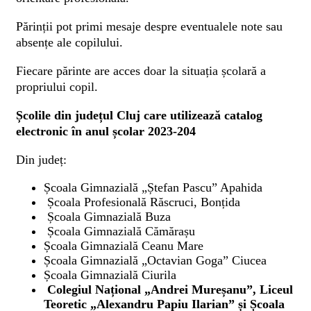
Părinții pot primi mesaje despre eventualele note sau
absențe ale copilului.
Fiecare părinte are acces doar la situația școlară a
propriului copil.
Școlile din județul Cluj care utilizează catalog
electronic în anul școlar 2023-204
Din județ:
Școala Gimnazială „Ștefan Pascu” Apahida
Școala Profesională Răscruci, Bonțida
Școala Gimnazială Buza
Școala Gimnazială Cămărașu
Școala Gimnazială Ceanu Mare
Școala Gimnazială „Octavian Goga” Ciucea
Școala Gimnazială Ciurila
Colegiul Național „Andrei Mureșanu”, Liceul
Teoretic „Alexandru Papiu Ilarian” și Școala